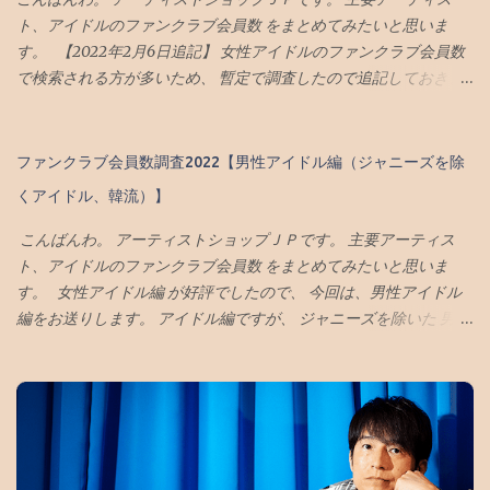
ト、アイドルのファンクラブ会員数 をまとめてみたいと思いま
す。 【2022年2月6日追記】 女性アイドルのファンクラブ会員数
で検索される方が多いため、 暫定で調査したので追記しておきま
す。 また、 男性アイドル編2022 新たに調査しましたので興味が
ある方はどうぞ。 前回は、 ジャニーズ編 をお届けしましたが、
第２回の今回は、アイドル編をお送りします。 アイドル編です
ファンクラブ会員数調査2022【男性アイドル編（ジャニーズを除
が、 ジャニーズを除いた 男性・女性アイドル、韓流、声優を対象
くアイドル、韓流）】
とした ファンクラブの会員数になります。 また、単純に人数が多
いアーティストでも それが会員数の合計ではありません。 退会し
こんばんわ。 アーティストショップＪＰです。 主要アーティス
た番号が空き番号になるかならないかは アーティスト、ファンク
ト、アイドルのファンクラブ会員数 をまとめてみたいと思いま
ラブによって違うからです。 よって以下はあくまで目安や参考値
す。 女性アイドル編 が好評でしたので、 今回は、男性アイドル
と考えてください。 【2022年2月6日追記 ここから】 ■女性アイ
編をお送りします。 アイドル編ですが、 ジャニーズを除いた 男
ドル編 ももいろクローバーZ(ももクロ) 約31万 ※2022年2月
性、韓流アイドルを対象とした ファンクラブの会員数になりま
Perfume 約30万 ※2022年2月 NiziU 約15万 ※2021年
す。 単純に数が多いアーティストでも会員数の合計ではありませ
Aqours CLUB(ラブライブ サンシャイン) 約10万 ※2022年2月
ん。 退会した番号が空き番号になるかならないかは アーティス
twice 約7万 ※2021年 ※日本のファンクラブのみ ハロプロ (モ
ト、ファンクラブによって違うからです。 また、会員番号が特殊
ー娘。等) 約8万 ※2019年 水樹奈々(声優) 約8万 ※2021年10月
な数字となっていて 実際の会員数とは違う場合があります。 よっ
BISH (SMELLS LiKE TEEN SPiRiTS) 約4万3千 ※2022年2月 田村
て以下はあくまで目安や参考値と考えてください。 ■男性アイド