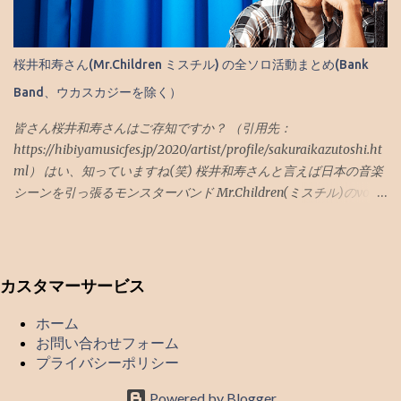
ゆかり(声優) 約3万 ※2020年2月 水瀬いのり(声優) 約2万
ル編 EXILE TRIBE FAMILY (LDH系総合) 約140万 ※2021年8
※2021年7月 ※ ハロプロは ハロー！プロジェクト オフィシャルファ
月 BTS (防弾少年団 JAPANのみ) 約60万 ※2021年12月 東方神
ンクラブ 『モーニング娘。’22』『アンジュルム』 『Juice＝
起 約50万 ※推定(2019年時点) SHINEE 約36万 ※推定(2019年
桜井和寿さん(Mr.Children ミスチル) の全ソロ活動まとめ(Bank
Juice』『つばきファクトリー』『BEYOOOOONDS』『ハロプロ研
時点) BIGBANG 約30万 ※推定(2019年時点) SEVENTEEN(セブ
修生』 の総合ファンクラブです。 ・以下調査中 ○BABYMETAL
Band、ウカスカジーを除く）
チ) 約15~20万 ※推定(2019年時点で12万) AAA (トリプルエー) 約
THE ONE の会員 1000人との情報もネットにありますが・・...
11万 ※2021年9月 Da-ice 約8～10万 ※推定(2020年初頭で5万）
皆さん桜井和寿さんはご存知ですか？ （引用先：
INI 約6万 ※2022年2月 超特急 約5万 ※2022年初頭 番外：
https://hibiyamusicfes.jp/2020/artist/profile/sakuraikazutoshi.ht
boys and men(ボイメン) 2～3万 ※推定(2018年頭で1万程度） ※
ml） はい、知っていますね(笑) 桜井和寿さんと言えば日本の音楽
EXILE TRIBE FAMILYは EXILE / EXILE THE SECOND / 三代目 J
シーンを引っ張るモンスターバンド Mr.Children(ミスチル)のvocal
SOUL BROTHERS / 劇団EXILE / GENERATIONS / THE RAMPAGE
として活躍されていますが、 ミスチルの活動以外にも小林武史さ
/FANTASTICS / BALLISTIK BOYZ 等を含む総合ファンクラブ
んが中心となって結成された"Bank Band"や 同じレーベルメイト
□調査中 BE FIRST ※会員番号無しのため JO1 声優 (宮野真
であるGAKU-MCさんとのユニット"ウカスカジー" の活動も並行し
守、蒼井翔太等） ○EXILE TRIBE FAMILY (LDH系総合)...
て行っています。 これらユニットやバンド活動はある程度は有名
カスタマーサービス
かと思いますが、 実はソロでの活動や他のバンドでの活動（一時
的な結成も含む） もあります。 今回は、これらのちょっとミスチ
ホーム
お問い合わせフォーム
ルファンからしたらマイナーかもしれない？ 桜井和寿さんのライ
プライバシーポリシー
ブ出演を時系列でまとめました。 〇2001年10月09日(火) Dream
Power ジョン・レノン スーパー・ライヴ さいたまスーパーアリー
Powered by Blogger